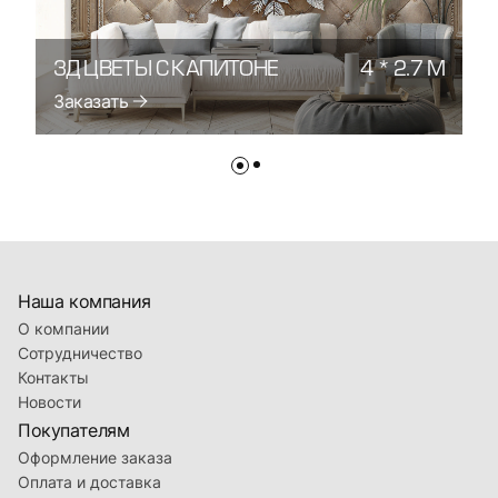
3Д ЦВЕТЫ С КАПИТОНЕ
4 * 2.7 М
3
Заказать
З
Наша компания
О компании
Сотрудничество
Контакты
Новости
Покупателям
Оформление заказа
Оплата и доставка